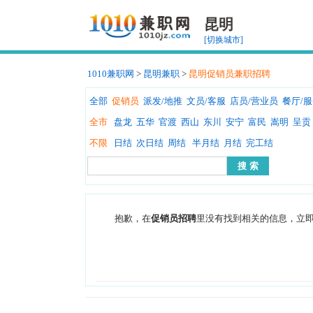
昆明
[切换城市]
1010兼职网
>
昆明兼职
>
昆明促销员兼职招聘
全部
促销员
派发/地推
文员/客服
店员/营业员
餐厅/
全市
盘龙
五华
官渡
西山
东川
安宁
富民
嵩明
呈贡
不限
日结
次日结
周结
半月结
月结
完工结
抱歉，在
促销员招聘
里没有找到相关的信息，立