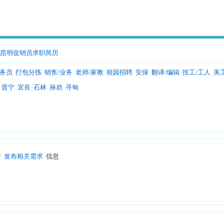
昆明促销员求职简历
服务员
打包分拣
销售/业务
老师/家教
校园招聘
安保
翻译/编辑
技工/工人
美
晋宁
宜良
石林
禄劝
寻甸
即
发布相关需求
信息