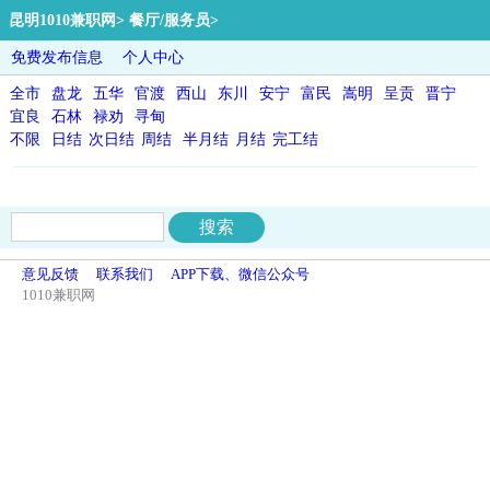
昆明1010兼职网
>
餐厅/服务员
>
免费发布信息
个人中心
全市
盘龙
五华
官渡
西山
东川
安宁
富民
嵩明
呈贡
晋宁
宜良
石林
禄劝
寻甸
不限
日结
次日结
周结
半月结
月结
完工结
意见反馈
联系我们
APP下载、微信公众号
1010兼职网